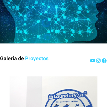
Galería de
Proyectos
YouTu
Inst
F