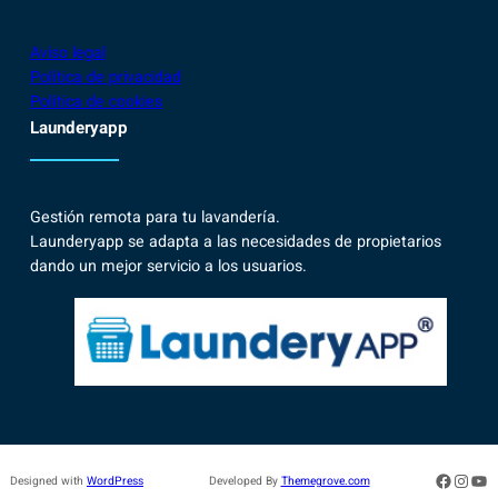
Aviso legal
Política de privacidad
Política de cookies
Launderyapp
Gestión remota para tu lavandería.
Launderyapp se adapta a las necesidades de propietarios
dando un mejor servicio a los usuarios.
Facebo
Insta
Yo
Designed with
WordPress
Developed By
Themegrove.com